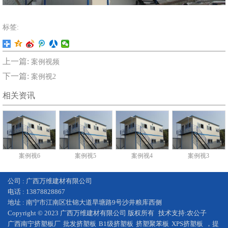
标签:
上一篇:
案例视频
下一篇:
案例视2
相关资讯
案例视6
案例视5
案例视4
案例视3
公司 : 广西万维建材有限公司
电话 : 13878828867
地址 : 南宁市江南区壮锦大道旱塘路9号沙井粮库西侧
Copyright © 2023 广西万维建材有限公司 版权所有
技术支持:
农公子
广西
南宁挤塑板厂
批发
挤塑板
B1级挤塑板
挤塑聚苯板
XPS挤塑板
，提